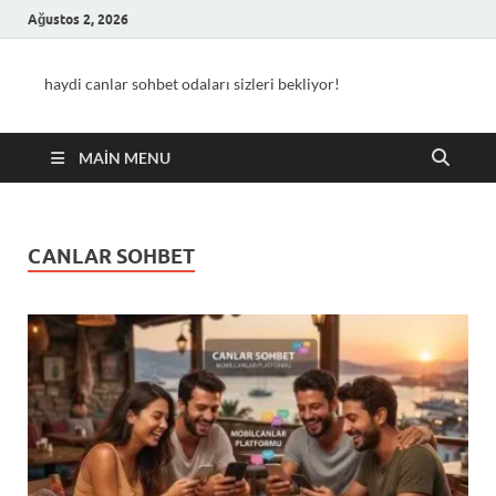
Ağustos 2, 2026
haydi canlar sohbet odaları sizleri bekliyor!
MAIN MENU
CANLAR SOHBET