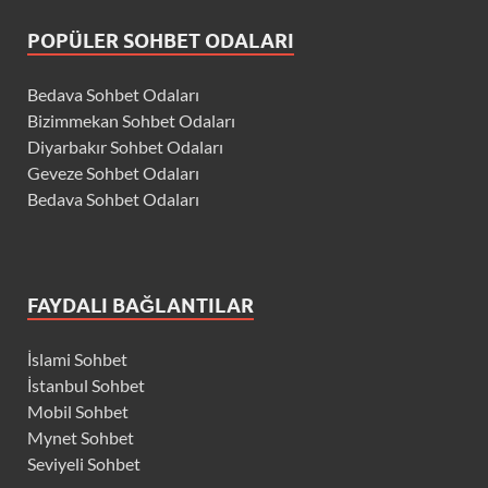
POPÜLER SOHBET ODALARI
Bedava Sohbet Odaları
Bizimmekan Sohbet Odaları
Diyarbakır Sohbet Odaları
Geveze Sohbet Odaları
Bedava Sohbet Odaları
FAYDALI BAĞLANTILAR
İslami Sohbet
İstanbul Sohbet
Mobil Sohbet
Mynet Sohbet
Seviyeli Sohbet