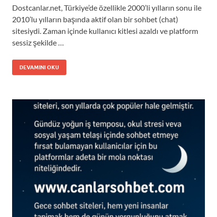
Dostcanlar.net, Türkiye’de özellikle 2000’li yılların sonu ile
2010’lu yılların başında aktif olan bir sohbet (chat)
sitesiydi. Zaman içinde kullanıcı kitlesi azaldı ve platform
sessiz şekilde …
DEVAMINI OKU