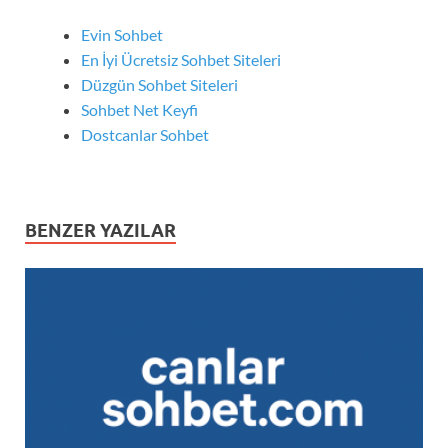
Evin Sohbet
En İyi Ücretsiz Sohbet Siteleri
Düzgün Sohbet Siteleri
Sohbet Net Keyfi
Dostcanlar Sohbet
BENZER YAZILAR